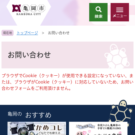
ペ
メ
ー
ニ
検
メ
ジ
ュ
索
ニ
の
ー
ュ
先
を
トップページ
>
お問い合わせ
現在地
ー
頭
飛
で
ば
本
す
し
文
お問い合わせ
。
て
本
文
へ
ブラウザでCookie（クッキー）が使用できる設定になっていない、ま
たは、ブラウザがCookie（クッキー）に対応していないため、お問い
合わせフォームをご利用頂けません。
亀岡の
おすすめ