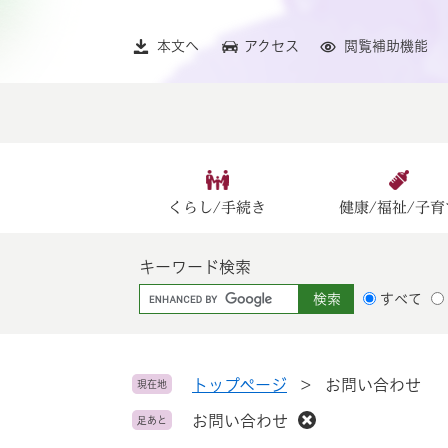
ペ
メ
ー
ニ
本文へ
アクセス
閲覧補助機能
ジ
ュ
の
ー
先
を
頭
飛
で
ば
す
し
。
て
くらし/手続き
健康/福祉/子育
本
文
キーワード検索
へ
G
すべて
o
o
g
l
トップページ
>
お問い合わせ
現在地
e
お問い合わせ
足あと
カ