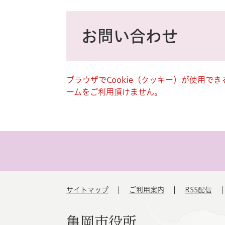
ス
タ
本
ム
文
お問い合わせ
検
索
ブラウザでCookie（クッキー）が使用で
ームをご利用頂けません。
サイトマップ
ご利用案内
RSS配信
亀岡市役所