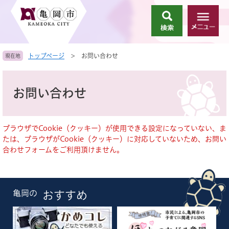
ペ
メ
ー
ニ
検
メ
ジ
ュ
索
ニ
の
ー
ュ
先
を
トップページ
>
お問い合わせ
現在地
ー
頭
飛
で
ば
本
す
し
文
お問い合わせ
。
て
本
文
へ
ブラウザでCookie（クッキー）が使用できる設定になっていない、ま
たは、ブラウザがCookie（クッキー）に対応していないため、お問い
合わせフォームをご利用頂けません。
亀岡の
おすすめ