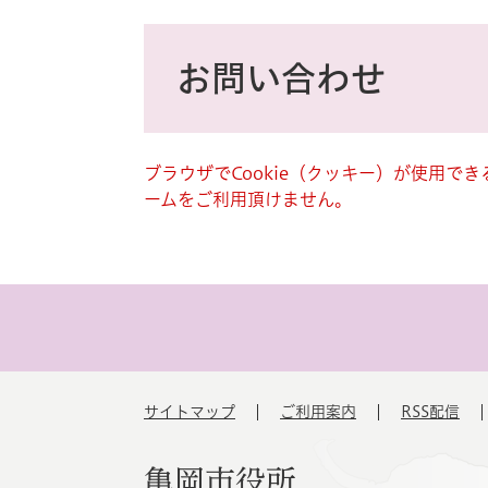
ス
タ
本
ム
文
お問い合わせ
検
索
ブラウザでCookie（クッキー）が使用で
ームをご利用頂けません。
サイトマップ
ご利用案内
RSS配信
亀岡市役所