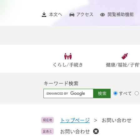
ペ
メ
ー
ニ
本文へ
アクセス
閲覧補助機能
ジ
ュ
の
ー
先
を
頭
飛
で
ば
す
し
。
て
くらし/手続き
健康/福祉/子育
本
文
キーワード検索
へ
G
すべて
o
o
g
l
トップページ
>
お問い合わせ
現在地
e
お問い合わせ
足あと
カ