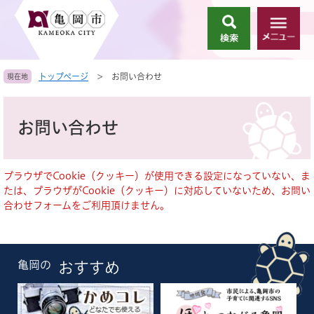
ペ
メ
ー
ニ
検
メ
ジ
ュ
索
ニ
の
ー
ュ
先
を
トップページ
>
お問い合わせ
現在地
ー
頭
飛
で
ば
本
す
し
文
お問い合わせ
。
て
本
文
へ
ブラウザでCookie（クッキー）が使用できる設定になっていない、ま
たは、ブラウザがCookie（クッキー）に対応していないため、お問い
合わせフォームをご利用頂けません。
亀岡の
おすすめ