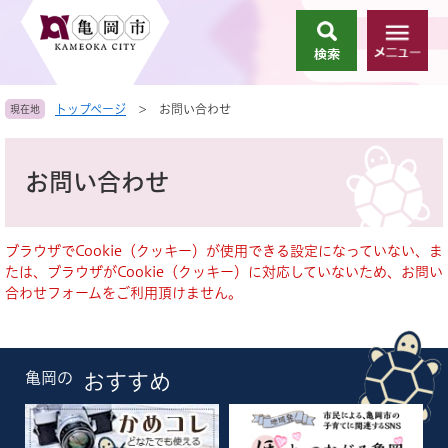
ペ
メ
ー
ニ
検
メ
ジ
ュ
索
ニ
の
ー
ュ
先
を
トップページ
>
お問い合わせ
現在地
ー
頭
飛
で
ば
本
す
し
文
お問い合わせ
。
て
本
文
へ
ブラウザでCookie（クッキー）が使用できる設定になっていない、ま
たは、ブラウザがCookie（クッキー）に対応していないため、お問い
合わせフォームをご利用頂けません。
亀岡の
おすすめ