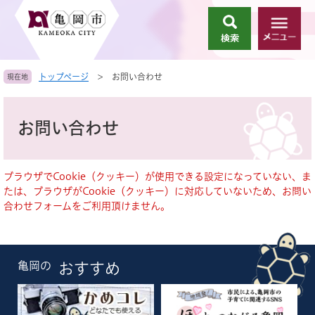
ペ
メ
ー
ニ
検
メ
ジ
ュ
索
ニ
の
ー
ュ
先
を
トップページ
>
お問い合わせ
現在地
ー
頭
飛
で
ば
本
す
し
文
お問い合わせ
。
て
本
文
へ
ブラウザでCookie（クッキー）が使用できる設定になっていない、ま
たは、ブラウザがCookie（クッキー）に対応していないため、お問い
合わせフォームをご利用頂けません。
亀岡の
おすすめ