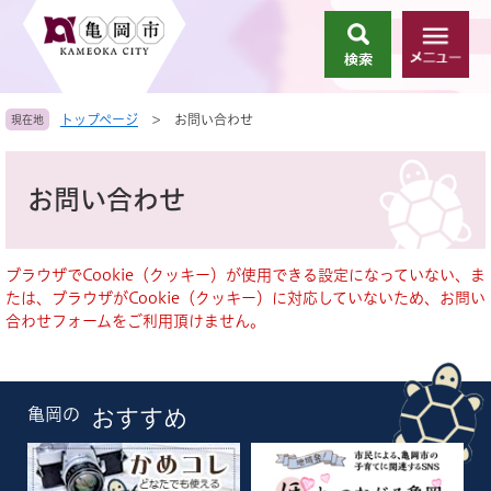
ペ
メ
ー
ニ
検
メ
ジ
ュ
索
ニ
の
ー
ュ
先
を
トップページ
>
お問い合わせ
現在地
ー
頭
飛
で
ば
本
す
し
文
お問い合わせ
。
て
本
文
へ
ブラウザでCookie（クッキー）が使用できる設定になっていない、ま
たは、ブラウザがCookie（クッキー）に対応していないため、お問い
合わせフォームをご利用頂けません。
亀岡の
おすすめ