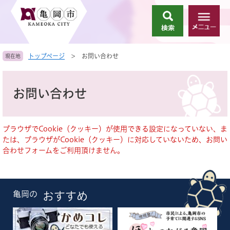
ペ
メ
ー
ニ
検
メ
ジ
ュ
索
ニ
の
ー
ュ
先
を
トップページ
>
お問い合わせ
現在地
ー
頭
飛
で
ば
本
す
し
文
お問い合わせ
。
て
本
文
へ
ブラウザでCookie（クッキー）が使用できる設定になっていない、ま
たは、ブラウザがCookie（クッキー）に対応していないため、お問い
合わせフォームをご利用頂けません。
亀岡の
おすすめ