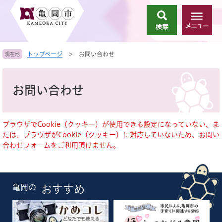
ペ
メ
ー
ニ
検
メ
ジ
ュ
索
ニ
の
ー
ュ
先
を
トップページ
>
お問い合わせ
現在地
ー
頭
飛
で
ば
本
す
し
文
お問い合わせ
。
て
本
文
へ
ブラウザでCookie（クッキー）が使用できる設定になっていない、ま
たは、ブラウザがCookie（クッキー）に対応していないため、お問い
合わせフォームをご利用頂けません。
亀岡の
おすすめ