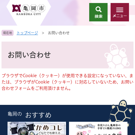
ペ
メ
ー
ニ
検
メ
ジ
ュ
索
ニ
の
ー
ュ
先
を
トップページ
>
お問い合わせ
現在地
ー
頭
飛
で
ば
本
す
し
文
お問い合わせ
。
て
本
文
へ
ブラウザでCookie（クッキー）が使用できる設定になっていない、ま
たは、ブラウザがCookie（クッキー）に対応していないため、お問い
合わせフォームをご利用頂けません。
亀岡の
おすすめ