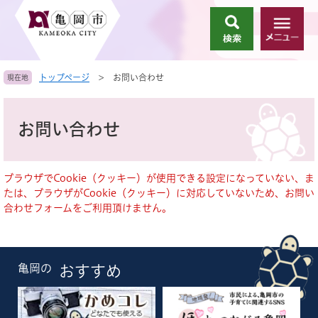
ペ
メ
ー
ニ
検
メ
ジ
ュ
索
ニ
の
ー
ュ
先
を
トップページ
>
お問い合わせ
現在地
ー
頭
飛
で
ば
本
す
し
文
お問い合わせ
。
て
本
文
へ
ブラウザでCookie（クッキー）が使用できる設定になっていない、ま
たは、ブラウザがCookie（クッキー）に対応していないため、お問い
合わせフォームをご利用頂けません。
亀岡の
おすすめ