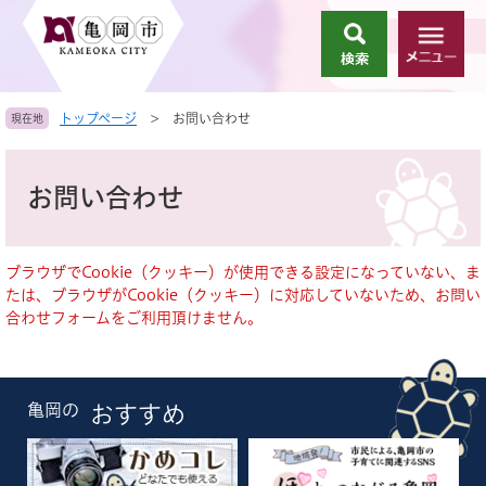
ペ
メ
ー
ニ
検
メ
ジ
ュ
索
ニ
の
ー
ュ
先
を
トップページ
>
お問い合わせ
現在地
ー
頭
飛
で
ば
本
す
し
文
お問い合わせ
。
て
本
文
へ
ブラウザでCookie（クッキー）が使用できる設定になっていない、ま
たは、ブラウザがCookie（クッキー）に対応していないため、お問い
合わせフォームをご利用頂けません。
亀岡の
おすすめ