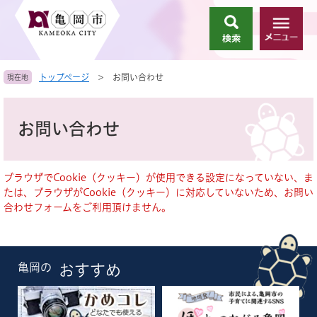
ペ
メ
ー
ニ
検
メ
ジ
ュ
索
ニ
の
ー
ュ
先
を
トップページ
>
お問い合わせ
現在地
ー
頭
飛
で
ば
本
す
し
文
お問い合わせ
。
て
本
文
へ
ブラウザでCookie（クッキー）が使用できる設定になっていない、ま
たは、ブラウザがCookie（クッキー）に対応していないため、お問い
合わせフォームをご利用頂けません。
亀岡の
おすすめ