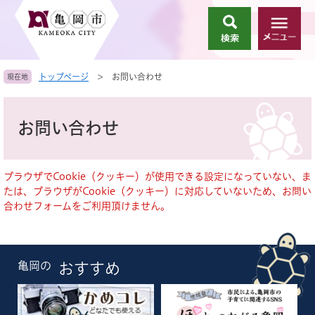
ペ
メ
ー
ニ
検
メ
ジ
ュ
索
ニ
の
ー
ュ
先
を
トップページ
>
お問い合わせ
現在地
ー
頭
飛
で
ば
本
す
し
文
お問い合わせ
。
て
本
文
へ
ブラウザでCookie（クッキー）が使用できる設定になっていない、ま
たは、ブラウザがCookie（クッキー）に対応していないため、お問い
合わせフォームをご利用頂けません。
亀岡の
おすすめ