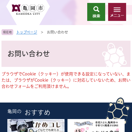
ペ
メ
ー
ニ
検
メ
ジ
ュ
索
ニ
の
ー
ュ
先
を
トップページ
>
お問い合わせ
現在地
ー
頭
飛
で
ば
本
す
し
文
お問い合わせ
。
て
本
文
へ
ブラウザでCookie（クッキー）が使用できる設定になっていない、ま
たは、ブラウザがCookie（クッキー）に対応していないため、お問い
合わせフォームをご利用頂けません。
亀岡の
おすすめ