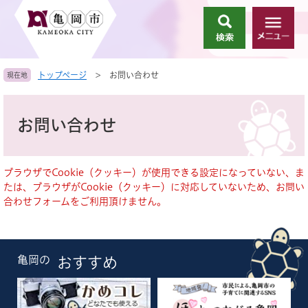
ペ
メ
ー
ニ
検
メ
ジ
ュ
索
ニ
の
ー
ュ
先
を
トップページ
>
お問い合わせ
現在地
ー
頭
飛
で
ば
本
す
し
文
お問い合わせ
。
て
本
文
へ
ブラウザでCookie（クッキー）が使用できる設定になっていない、ま
たは、ブラウザがCookie（クッキー）に対応していないため、お問い
合わせフォームをご利用頂けません。
亀岡の
おすすめ