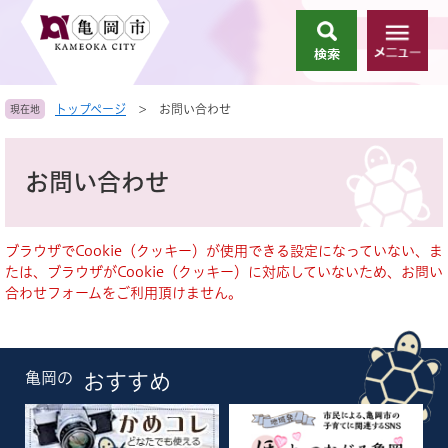
ペ
メ
ー
ニ
検
メ
ジ
ュ
索
ニ
の
ー
ュ
先
を
トップページ
>
お問い合わせ
現在地
ー
頭
飛
で
ば
本
す
し
文
お問い合わせ
。
て
本
文
へ
ブラウザでCookie（クッキー）が使用できる設定になっていない、ま
たは、ブラウザがCookie（クッキー）に対応していないため、お問い
合わせフォームをご利用頂けません。
亀岡の
おすすめ