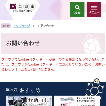
ペ
メ
ー
ニ
検
メ
ジ
ュ
索
ニ
の
ー
ュ
先
を
トップページ
>
お問い合わせ
現在地
ー
頭
飛
で
ば
本
す
し
文
お問い合わせ
。
て
本
文
へ
ブラウザでCookie（クッキー）が使用できる設定になっていない、ま
たは、ブラウザがCookie（クッキー）に対応していないため、お問い
合わせフォームをご利用頂けません。
亀岡の
おすすめ