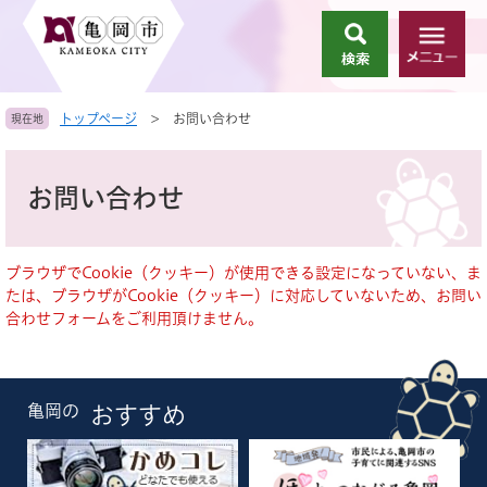
ペ
メ
ー
ニ
検
メ
ジ
ュ
索
ニ
の
ー
ュ
先
を
トップページ
>
お問い合わせ
現在地
ー
頭
飛
で
ば
本
す
し
文
お問い合わせ
。
て
本
文
へ
ブラウザでCookie（クッキー）が使用できる設定になっていない、ま
たは、ブラウザがCookie（クッキー）に対応していないため、お問い
合わせフォームをご利用頂けません。
亀岡の
おすすめ