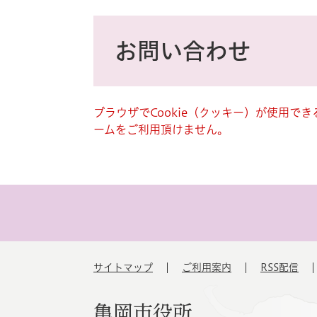
ス
タ
本
ム
文
お問い合わせ
検
索
ブラウザでCookie（クッキー）が使用で
ームをご利用頂けません。
サイトマップ
ご利用案内
RSS配信
亀岡市役所