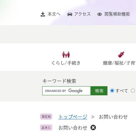
ペ
メ
ー
ニ
本文へ
アクセス
閲覧補助機能
ジ
ュ
の
ー
先
を
頭
飛
で
ば
す
し
。
て
くらし/手続き
健康/福祉/子育
本
文
キーワード検索
へ
G
すべて
o
o
g
l
トップページ
>
お問い合わせ
現在地
e
お問い合わせ
足あと
カ